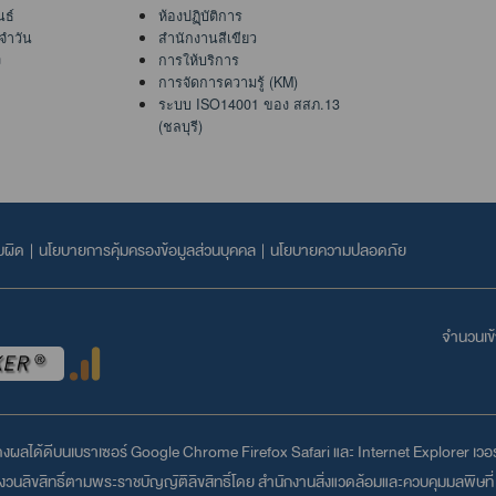
นธ์
ห้องปฏฺิบัติการ
จำวัน
สำนักงานสีเขียว
ง
การให้บริการ
การจัดการความรู้ (KM)
ระบบ ISO14001 ของ สสภ.13
(ชลบุรี)
บผิด
|
นโยบายการคุ้มครองข้อมูลส่วนบุคคล
|
นโยบายความปลอดภัย
จำนวนเข้า
สดงผลได้ดีบนเบราเซอร์
Google Chrome
Firefox
Safari
และ
Internet Explorer
เวอร์
วนลิขสิทธิ์ตามพระราชบัญญัติลิขสิทธิ์โดย สำนักงานสิ่งแวดล้อมและควบคุมมลพิษที่ 1