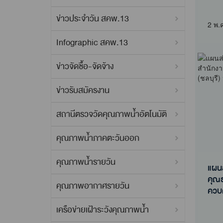
พัฒ
ข่าวประจำวัน สคพ.13
สิ่ง
2 พ.
Infographic สคพ.13
ข่าวจัดซื้อ-จัดจ้าง
ข่าวรับสมัครงาน
สถานีตรวจวัดคุณภาพน้ำอัตโนมัติ
คุณภาพน้ำภาคตะวันออก
คุณภาพน้ำรายวัน
แผน
คุณธ
คุณภาพอากาศรายวัน
ควบค
แผน
เครือข่ายเฝ้าระวังคุณภาพน้ำ
คุณ