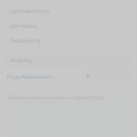
กฎหมาย&มาตรฐาน
นโยบาย&แผน
สิ่งแวดล้อมน่ารู้
ค
จัด
ข
เรียง
จำนวนที่แสดงต่อหน้า