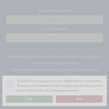
จำนวนเข้าเยี่ยมชมเว็บไซต์
4,368,128
ขณะนี้มีผู้ออนไลน์อยู่
11
เว็บไซต์นี้แสดงผลได้ดีบนเบราเซอร์
Google Chrome
Firefox
Safari
และ
Internet Explorer
เวอร์ชั่น 10 ขึ้นไป
© 2559 สงวนลิขสิทธิ์ตามพระราชบัญญัติลิขสิทธิ์โดย สำนักงานสิ่ง
แวดล้อมและควบคุมมลพิษที่ 13 (ชลบุรี)
เว็บไซต์นี้ให้ความสำคัญต่อข้อมูลส่วนบุคคล เพื่อให้ท่านได้รับประสบการณ์ที่ดีบน
เลขที่ 31/2 หมู่ 4 ถนนพระยาสัจจา ตำบลบ้านสวน อำเภอเมือง จังหวัด
เว็บไซต์ของเรา หากท่านใช้บริการเว็บไซต์นี้ โดยไม่มีการปรับตั้งค่าใดๆแสดงว่าท่าน
ชลบุรี 20000
ยอมรับการใช้งานคุกกี้และนโยบายข้อมูลส่วนบุคคลของเรา
โทรศัพท์ :
038-282381
| โทรสาร : 038-282381 | อีเมล์ :
ยอมรับ
ปฏิเสธ
epo13@pcd.go.th