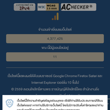
จำนวนเข้าเยี่ยมชมเว็บไซต์
4,377,425
ขณะนี้มีผู้ออนไลน์อยู่
11
เว็บไซต์นี้แสดงผลได้ดีบนเบราเซอร์
Google Chrome
Firefox
Safari
และ
Internet Explorer
เวอร์ชั่น 10 ขึ้นไป
© 2559 สงวนลิขสิทธิ์ตามพระราชบัญญัติลิขสิทธิ์โดย สำนักงานสิ่ง
แวดล้อมและควบคุมมลพิษที่ 13 (ชลบุรี)
เว็บไซต์นี้ให้ความสำคัญต่อข้อมูลส่วนบุคคล เพื่อให้ท่านได้รับประสบการณ์ที่ดีบน
เลขที่ 31/2 หมู่ 4 ถนนพระยาสัจจา ตำบลบ้านสวน อำเภอเมือง จังหวัด
เว็บไซต์ของเรา หากท่านใช้บริการเว็บไซต์นี้ โดยไม่มีการปรับตั้งค่าใดๆแสดงว่าท่าน
ชลบุรี 20000