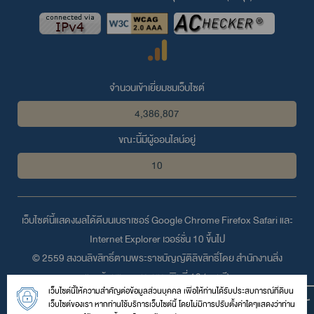
จำนวนเข้าเยี่ยมชมเว็บไซต์
4,386,807
ขณะนี้มีผู้ออนไลน์อยู่
10
เว็บไซต์นี้แสดงผลได้ดีบนเบราเซอร์
Google Chrome
Firefox
Safari
และ
Internet Explorer
เวอร์ชั่น 10 ขึ้นไป
© 2559 สงวนลิขสิทธิ์ตามพระราชบัญญัติลิขสิทธิ์โดย สำนักงานสิ่ง
แวดล้อมและควบคุมมลพิษที่ 13 (ชลบุรี)
เว็บไซต์นี้ให้ความสำคัญต่อข้อมูลส่วนบุคคล เพื่อให้ท่านได้รับประสบการณ์ที่ดีบน
เลขที่ 31/2 หมู่ 4 ถนนพระยาสัจจา ตำบลบ้านสวน อำเภอเมือง จังหวัด
เว็บไซต์ของเรา หากท่านใช้บริการเว็บไซต์นี้ โดยไม่มีการปรับตั้งค่าใดๆแสดงว่าท่าน