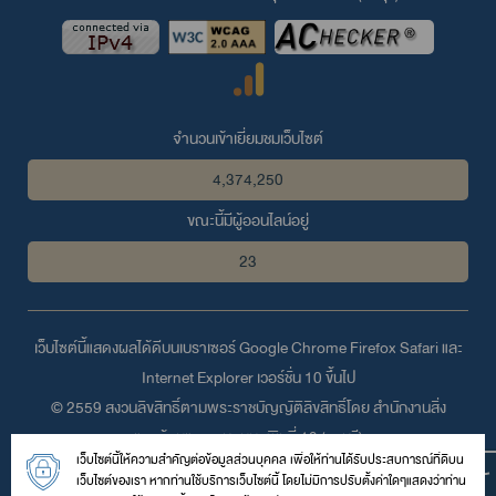
จำนวนเข้าเยี่ยมชมเว็บไซต์
4,374,250
ขณะนี้มีผู้ออนไลน์อยู่
23
เว็บไซต์นี้แสดงผลได้ดีบนเบราเซอร์
Google Chrome
Firefox
Safari
และ
Internet Explorer
เวอร์ชั่น 10 ขึ้นไป
© 2559 สงวนลิขสิทธิ์ตามพระราชบัญญัติลิขสิทธิ์โดย สำนักงานสิ่ง
แวดล้อมและควบคุมมลพิษที่ 13 (ชลบุรี)
เว็บไซต์นี้ให้ความสำคัญต่อข้อมูลส่วนบุคคล เพื่อให้ท่านได้รับประสบการณ์ที่ดีบน
เลขที่ 31/2 หมู่ 4 ถนนพระยาสัจจา ตำบลบ้านสวน อำเภอเมือง จังหวัด
เว็บไซต์ของเรา หากท่านใช้บริการเว็บไซต์นี้ โดยไม่มีการปรับตั้งค่าใดๆแสดงว่าท่าน