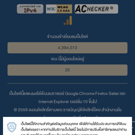
จำนวนเข้าเยี่ยมชมเว็บไซต์
4,394,073
ขณะนี้มีผู้ออนไลน์อยู่
20
เว็บไซต์นี้แสดงผลได้ดีบนเบราเซอร์
Google Chrome
Firefox
Safari
และ
Internet Explorer
เวอร์ชั่น 10 ขึ้นไป
© 2559 สงวนลิขสิทธิ์ตามพระราชบัญญัติลิขสิทธิ์โดย สำนักงานสิ่ง
แวดล้อมและควบคุมมลพิษที่ 13 (ชลบุรี)
เว็บไซต์นี้ให้ความสำคัญต่อข้อมูลส่วนบุคคล เพื่อให้ท่านได้รับประสบการณ์ที่ดีบน
เลขที่ 31/2 หมู่ 4 ถนนพระยาสัจจา ตำบลบ้านสวน อำเภอเมือง จังหวัด
เว็บไซต์ของเรา หากท่านใช้บริการเว็บไซต์นี้ โดยไม่มีการปรับตั้งค่าใดๆแสดงว่าท่าน
ชลบุรี 20000