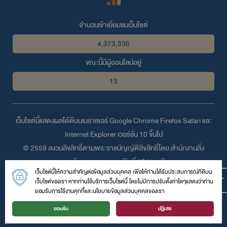
จำนวนเข้าเยี่ยมชมเว็บไซต์
4,373,336
ขณะนี้มีผู้ออนไลน์อยู่
13
เว็บไซต์นี้แสดงผลได้ดีบนเบราเซอร์
Google Chrome
Firefox
Safari
และ
Internet Explorer
เวอร์ชั่น 10 ขึ้นไป
© 2559 สงวนลิขสิทธิ์ตามพระราชบัญญัติลิขสิทธิ์โดย สำนักงานสิ่ง
แวดล้อมและควบคุมมลพิษที่ 13 (ชลบุรี)
เว็บไซต์นี้ให้ความสำคัญต่อข้อมูลส่วนบุคคล เพื่อให้ท่านได้รับประสบการณ์ที่ดีบน
เลขที่ 31/2 หมู่ 4 ถนนพระยาสัจจา ตำบลบ้านสวน อำเภอเมือง จังหวัด
เว็บไซต์ของเรา หากท่านใช้บริการเว็บไซต์นี้ โดยไม่มีการปรับตั้งค่าใดๆแสดงว่าท่าน
ชลบุรี 20000
ยอมรับการใช้งานคุกกี้และนโยบายข้อมูลส่วนบุคคลของเรา
โทรศัพท์ :
038-282381
| โทรสาร : 038-282381 | อีเมล์ :
ยอมรับ
ปฏิเสธ
epo13@pcd.go.th