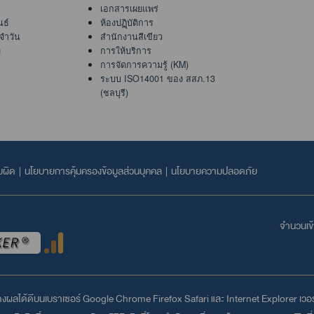
เอกสารเผยแพร่
นธ์
ห้องปฏฺิบัติการ
จำวัน
สำนักงานสีเขียว
ง
การให้บริการ
การจัดการความรู้ (KM)
ระบบ ISO14001 ของ สสภ.13
(ชลบุรี)
บผิด
|
นโยบายการคุ้มครองข้อมูลส่วนบุคคล
|
นโยบายความปลอดภัย
จำนวนเข้า
สดงผลได้ดีบนเบราเซอร์
Google Chrome
Firefox
Safari
และ
Internet Explorer
เวอร์