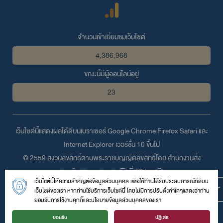
จำนวนเข้าเยี่ยมชมเว็บไซต์
4,386,968
ขณะนี้มีผู้ออนไลน์อยู่
23
เว็บไซต์นี้แสดงผลได้ดีบนเบราเซอร์
Google Chrome
Firefox
Safari
และ
Internet Explorer
เวอร์ชั่น 10 ขึ้นไป
© 2559 สงวนลิขสิทธิ์ตามพระราชบัญญัติลิขสิทธิ์โดย สำนักงานสิ่ง
แวดล้อมและควบคุมมลพิษที่ 13 (ชลบุรี)
เว็บไซต์นี้ให้ความสำคัญต่อข้อมูลส่วนบุคคล เพื่อให้ท่านได้รับประสบการณ์ที่ดีบน
เลขที่ 31/2 หมู่ 4 ถนนพระยาสัจจา ตำบลบ้านสวน อำเภอเมือง จังหวัด
เว็บไซต์ของเรา หากท่านใช้บริการเว็บไซต์นี้ โดยไม่มีการปรับตั้งค่าใดๆแสดงว่าท่าน
ชลบุรี 20000
ยอมรับการใช้งานคุกกี้และนโยบายข้อมูลส่วนบุคคลของเรา
โทรศัพท์ :
038-282381
| โทรสาร : 038-282381 | อีเมล์ :
ยอมรับ
ปฏิเสธ