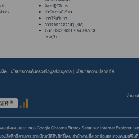
นธ์
ห้องปฏฺิบัติการ
จำวัน
สำนักงานสีเขียว
ง
การให้บริการ
การจัดการความรู้ (KM)
ระบบ ISO14001 ของ สสภ.13
(ชลบุรี)
บผิด
|
นโยบายการคุ้มครองข้อมูลส่วนบุคคล
|
นโยบายความปลอดภัย
จำนวนเข
สดงผลได้ดีบนเบราเซอร์
Google Chrome
Firefox
Safari
และ
Internet Explorer
เวอร์
วนลิขสิทธิ์ตามพระราชบัญญัติลิขสิทธิ์โดย สำนักงานสิ่งแวดล้อมและควบคุมมลพิษที่ 1