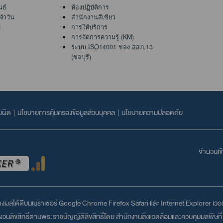
นธ์
ห้องปฏฺิบัติการ
จำวัน
สำนักงานสีเขียว
ง
การให้บริการ
การจัดการความรู้ (KM)
ระบบ ISO14001 ของ สสภ.13
(ชลบุรี)
บผิด
|
นโยบายการคุ้มครองข้อมูลส่วนบุคคล
|
นโยบายความปลอดภัย
จำนวนเข้า
สดงผลได้ดีบนเบราเซอร์
Google Chrome
Firefox
Safari
และ
Internet Explorer
เวอร์
วนลิขสิทธิ์ตามพระราชบัญญัติลิขสิทธิ์โดย สำนักงานสิ่งแวดล้อมและควบคุมมลพิษที่ 1